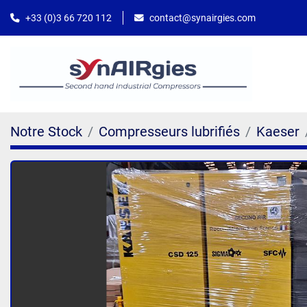
contact@synairgies.com
+33 (0)3 66 720 112
Notre Stock
Compresseurs lubrifiés
Kaeser