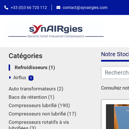
contact@synairgies.com
+33 (0)3 66 720 112
Notre Stoc
Catégories
Refroidisseurs
1
Airflux
1
Consultez not
Auto transformateurs
2
Bacs de rétention
1
Compresseurs lubrifié
190
Compresseurs non lubrifié
17
Compresseurs rotatifs à vis
lubrifiées
3