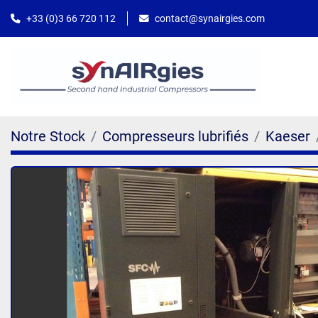
contact@synairgies.com
+33 (0)3 66 720 112
Notre Stock
Compresseurs lubrifiés
Kaeser