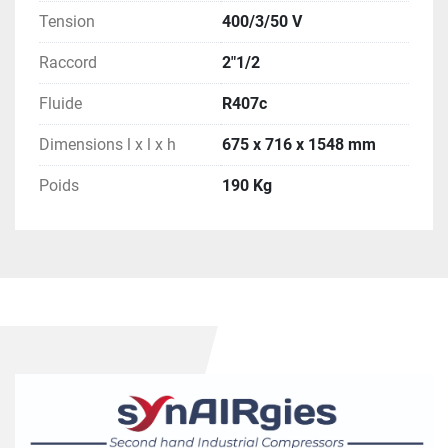
Tension
400/3/50 V
Raccord
2"1/2
Fluide
R407c
Dimensions l x l x h
675 x 716 x 1548 mm
Poids
190 Kg