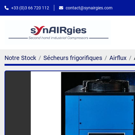
contact@synairgies.com
+33 (0)3 66 720 112
Notre Stock
Sécheurs frigorifiques
Airflux