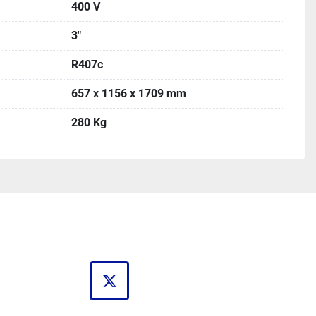
400 V
3"
R407c
657 x 1156 x 1709 mm
280 Kg
twitter