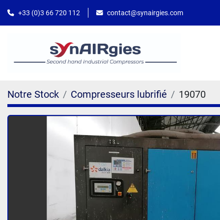
contact@synairgies.com
+33 (0)3 66 720 112
Notre Stock
Compresseurs lubrifié
19070