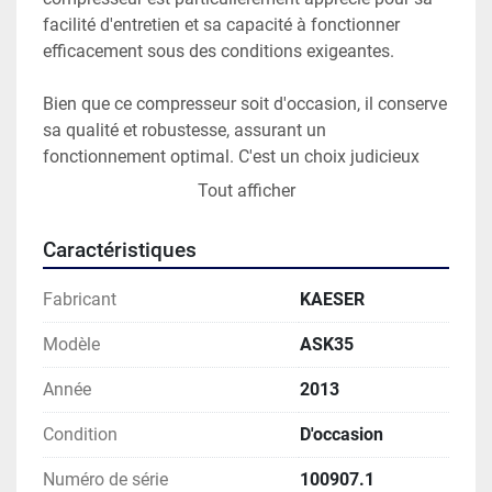
facilité d'entretien et sa capacité à fonctionner 
efficacement sous des conditions exigeantes.

Bien que ce compresseur soit d'occasion, il conserve 
sa qualité et robustesse, assurant un 
fonctionnement optimal. C'est un choix judicieux 
pour les entreprises cherchant à acquérir une 
Tout afficher
machine performante tout en maîtrisant leur budget.
Caractéristiques
Fabricant
KAESER
Modèle
ASK35
Année
2013
Condition
D'occasion
Numéro de série
100907.1