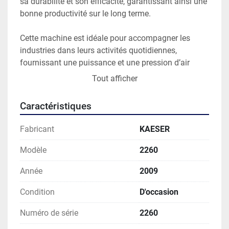
sa durabilité et son efficacité, garantissant ainsi une 
bonne productivité sur le long terme.

Cette machine est idéale pour accompagner les 
industries dans leurs activités quotidiennes, 
fournissant une puissance et une pression d’air 
constantes. Son état d’occasion n’altère en rien ses 
Tout afficher
performances, grâce à la qualité de fabrication et la 
robustesse des équipements KAESER.
Caractéristiques
Fabricant
KAESER
Modèle
2260
Année
2009
Condition
D'occasion
Numéro de série
2260