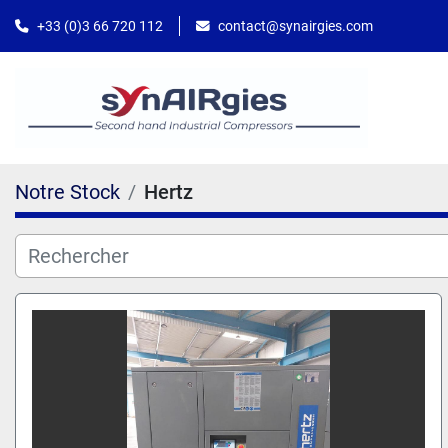
contact@synairgies.com
+33 (0)3 66 720 112
Notre Stock
Hertz