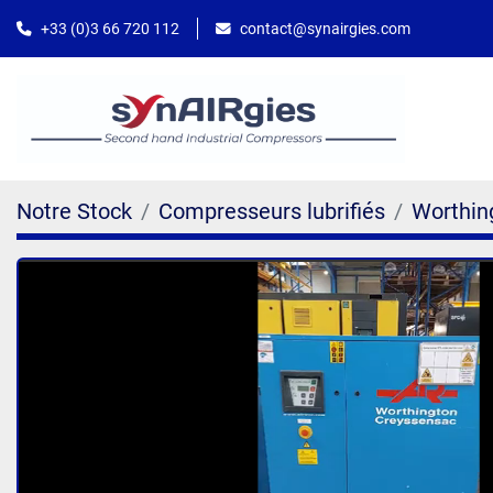
contact@synairgies.com
+33 (0)3 66 720 112
Notre Stock
Compresseurs lubrifiés
Worthin