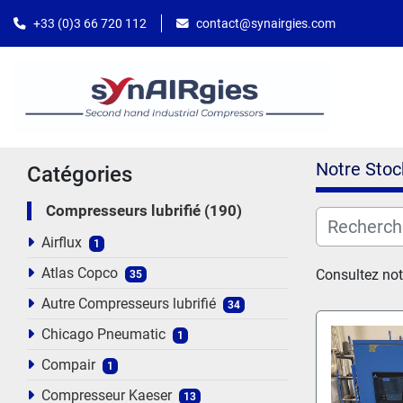
contact@synairgies.com
+33 (0)3 66 720 112
Notre Stoc
Catégories
Compresseurs lubrifié
190
Airflux
1
Atlas Copco
Consultez not
35
Autre Compresseurs lubrifié
34
Chicago Pneumatic
1
Compair
1
Compresseur Kaeser
13