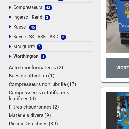
Compresseurs
43
Ingersoll Rand
2
Kaeser
46
Kaeser AS - ASK - ASD
3
Mauguiere
3
Worthington
8
Auto transformateurs
2
WORT
Bacs de rétention
1
Compresseurs non lubrifié
17
Compresseurs rotatifs à vis
lubrifiées
3
Filtres chaudronnés
2
Matériels divers
9
Pièces Détachées
89