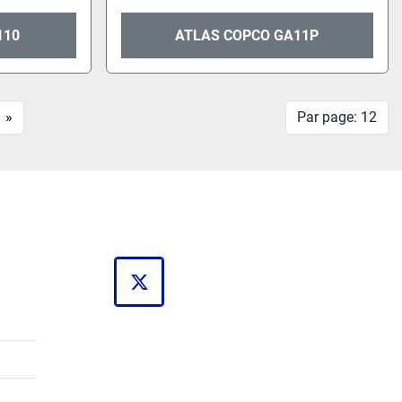
110
ATLAS COPCO GA11P
»
Par page: 12
twitter